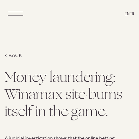
EN
FR
< BACK
Money laundering:
Winamax site burns
itself in the game.
A judicial investigation shows that the online betting