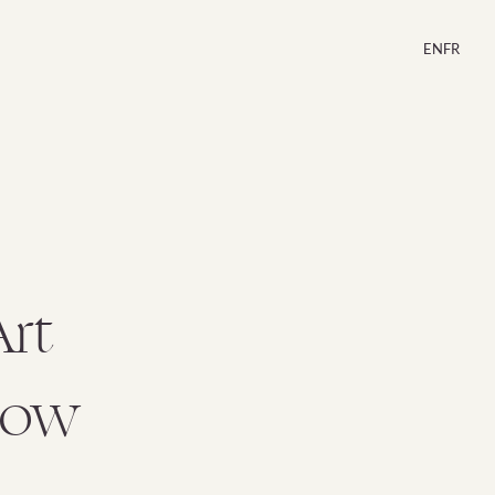
EN
FR
Art
now