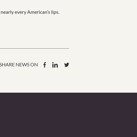
 nearly every American’s lips.
SHARE NEWS ON