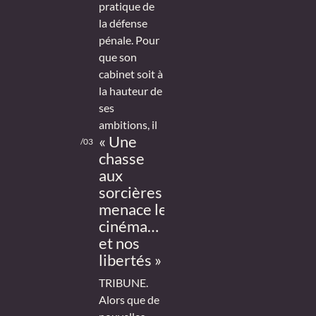
pratique de
la défense
pénale. Pour
que son
cabinet soit à
la hauteur de
ses
ambitions, il
« Une
/03
chasse
aux
sorcières
menace le
cinéma…
et nos
libertés »
TRIBUNE.
Alors que de